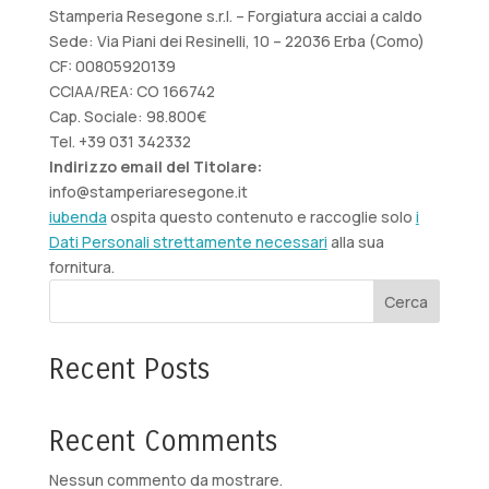
Stamperia Resegone s.r.l. – Forgiatura acciai a caldo
Sede: Via Piani dei Resinelli, 10 – 22036 Erba (Como)
CF: 00805920139
CCIAA/REA: CO 166742
Cap. Sociale: 98.800€
Tel. +39 031 342332
Indirizzo email del Titolare:
info@stamperiaresegone.it
iubenda
ospita questo contenuto e raccoglie solo
i
Dati Personali strettamente necessari
alla sua
fornitura.
Cerca
Recent Posts
Recent Comments
Nessun commento da mostrare.