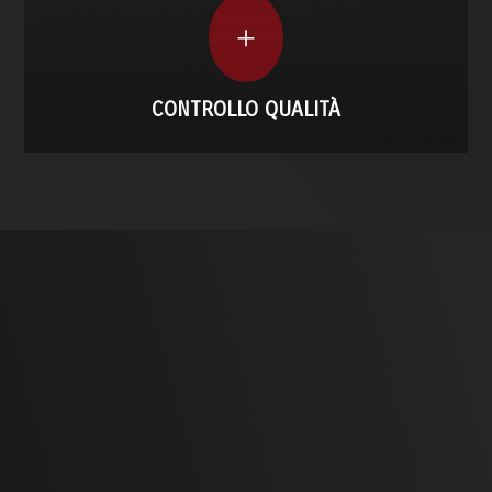
SCOPRI DI PIÙ
+
CONTROLLO QUALITÀ
TECNOLOGIA, CONTROLLO E
AFFIDABILITÀ
Ciò che rende unica la nostra
forgiatura dei metalli
,
è la padronanza del processo in ogni sua fase; dal
taglio iniziale, al riscaldamento ad induzione, fino al
collaudo finale, tutto avviene internamente.