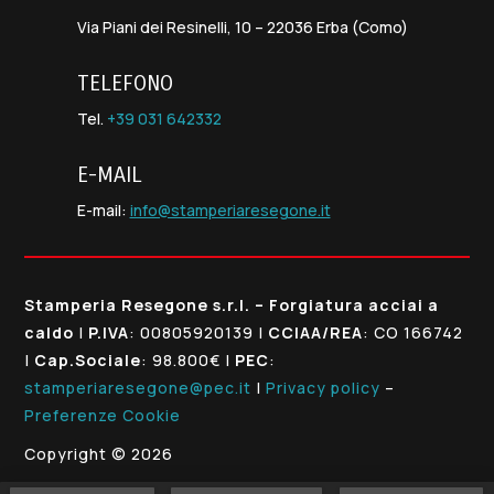
Via Piani dei Resinelli, 10 – 22036 Erba (Como)
TELEFONO
Tel.
+39 031 642332
E-MAIL
E-mail:
info@stamperiaresegone.it
Stamperia Resegone s.r.l. – Forgiatura acciai a
caldo
|
P.IVA
: 00805920139 |
CCIAA/REA
: CO 166742
|
Cap.Sociale
: 98.800€ |
PEC
:
stamperiaresegone@pec.it
|
Privacy policy
–
Preferenze Cookie
Copyright © 2026