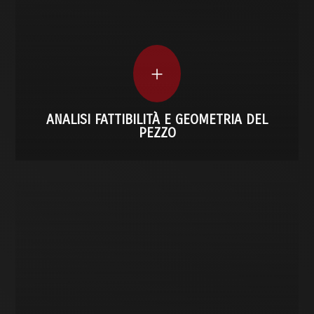
Valutiamo internamente la fattibilità tecnica del
tuo progetto, ottimizzando in questo modo
geometrie e materiali per poter ottenere
componenti efficienti e subito producibili.
+
SCOPRI DI PIÙ
ANALISI FATTIBILITÀ E GEOMETRIA DEL
PEZZO
SCOPRI DI PIÙ
controllo totale.