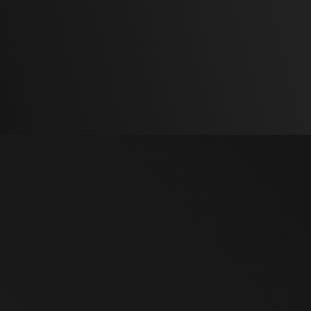
I METALLI CHE FORGIAMO
Utilizziamo esclusivamente materiali certificati e
idonei al processo di stampaggio a caldo,
selezionando per ogni progetto la lega più adatta.
Ogni metallo viene identificato con le normative di
riferimento e lavorato con estrema precisione, anche