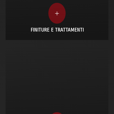
FINITURE E TRATTAMENTI
+
FINITURE E TRATTAMENTI
CONTROLLO QUALITÀ
Ogni pezzo viene controllato internamente,
certificato e collaudato. Offriamo anche
controlli di qualità tramite partner qualificati e
competenti.