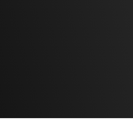
Questo ci consente di rispettare tolleranze strette,
contenere gli scarti e consegnare rapidamente
anche lotti medio-piccoli.
Lavoriamo acciai grezzi con competenza, esperienza
e strumenti aggiornati.
Se stai cercando un partner di riferimento per la
forgiatura a caldo
,
scrivici ora
: ti aiuteremo a
scegliere la lega giusta e realizzeremo il tuo pezzo
con estremo controllo e qualità,
ovunque in Italia
.