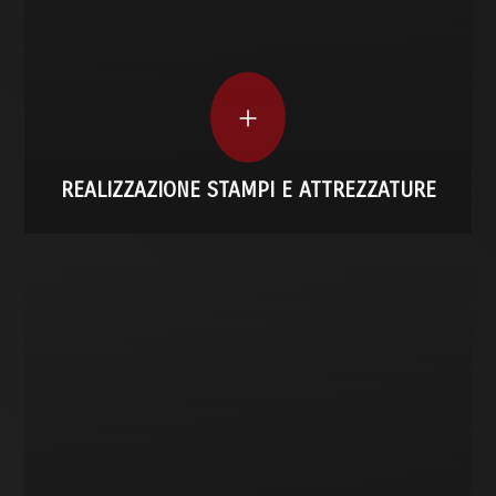
Garantiamo per questo precisione, durata e
tecnologia CAD/CAM e acciai certificati.
Costruiamo internamente stampi su misura con
REALIZZAZIONE STAMPI E ATTREZZATURE
+
REALIZZAZIONE STAMPI E ATTREZZATURE
STAMPAGGIO A CALDO A STAMPO CHIUSO
Questo tipo di stampaggio rappresenta la
soluzione ideale per componenti ad alta
precisione, con geometrie complesse e