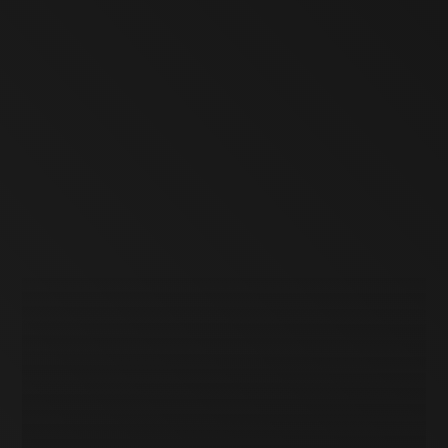
su disegno del cliente.
I metalli lavorati comprendono
acciai a basso tenore
di carbonio
(es. C15, C22),
acciai da costruzione
(es. S355J2, C45),
acciai legati
(es. 42CrMo4,
39NiCrMo3, 46CrB2),
acciai inossidabili
(es. AISI 304,
AISI 316, AISI 420),
acciai speciali
(es. 18NiCrMo5,
20MnCr5) e
superleghe
per applicazioni critiche in
settori avanzati.
ANALISI FATTIBILITÀ E GEOMETRIA DEL
PEZZO