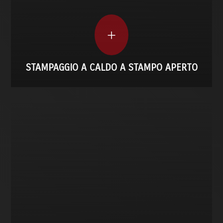
recenti.
SCOPRI DI PIÙ
+
STAMPAGGIO A CALDO A STAMPO APERTO
SCOPRI DI PIÙ
successiva di lavorazione.
Consegniamo pezzi pronti per l’uso o per la fase
superficiali e trattamenti su richiesta.
Ci occupiamo di sabbiatura interna, finiture