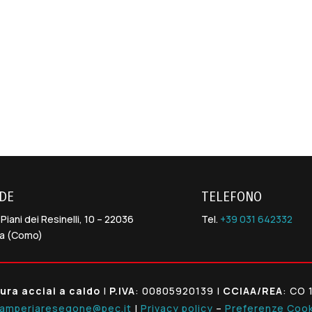
Contattaci per richiedere un preventivo
DE
TELEFONO
 Piani dei Resinelli, 10 – 22036
Tel.
+39 031 642332
ba (Como)
ura acciai a caldo
|
P.IVA
: 00805920139 |
CCIAA/REA
: CO 
tamperiaresegone@pec.it
|
Privacy policy
–
Preferenze Coo