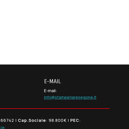
E-MAIL
E-mail:
info@stamperiaresegone.it
166742 |
Cap.Sociale
: 98.800€ |
PEC
:
kie