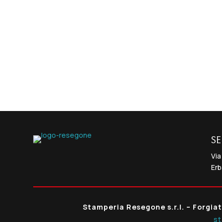
SE
Via
Er
Stamperia Resegone s.r.l. – Forgiat
s