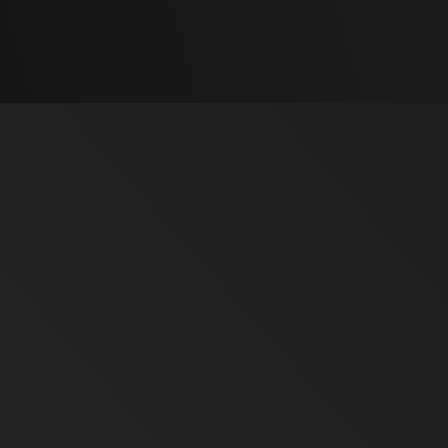
COSA GARANTISCE LA NOS
CERTIFICAZIONE
La
ISO 9001
, non riguarda esclusivamente il controll
sistema di gestione della qualità: dalla ricezione de
spedizione del pezzo finito.
Questo significa che ogni fase viene controllata, o
fornitura verificata.
I benefici per i nostri clienti sono concreti: