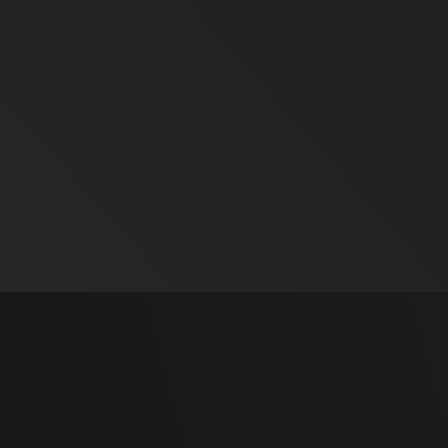
Controllo completo del processo produttivo
Documentazione tecnica dettagliata
Tracciabilità dei materiali
Minore incidenza di scarti e non conformità
Affidabilità costante nel tempo
POLITICA SULLA QUALITÀ
ISO 9001
COMPONENTI METALLICI CER
PRONTI ALL’USO