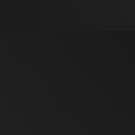
TRA
o finale, ma l’intero
lla materia prima fino alla
gni anomalia gestita e ogni