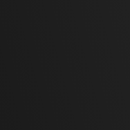
stamperia acciaio
i di qualità
nazionale