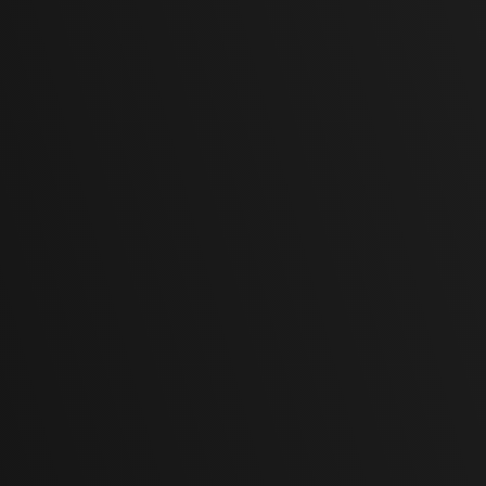
certificazione ISO 9001
Contattaci oggi
componenti metallici dotati di certificazion
per l’intero territorio 