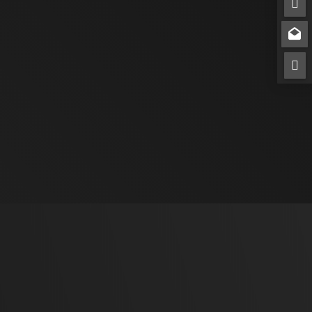


